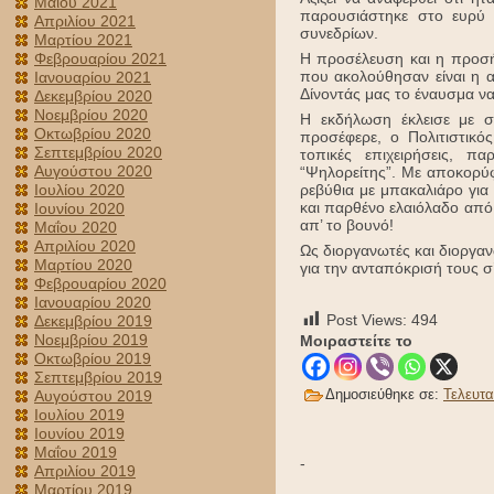
Μαΐου 2021
παρουσιάστηκε στο ευρύ κ
Απριλίου 2021
συνεδρίων.
Μαρτίου 2021
Φεβρουαρίου 2021
Η προσέλευση και η προσήλ
που ακολούθησαν είναι η α
Ιανουαρίου 2021
Δίνοντάς μας το έναυσμα ν
Δεκεμβρίου 2020
Νοεμβρίου 2020
Η εκδήλωση έκλεισε με σ
Οκτωβρίου 2020
προσέφερε, ο Πολιτιστικό
Σεπτεμβρίου 2020
τοπικές επιχειρήσεις, 
Αυγούστου 2020
“Ψηλορείτης”. Με αποκορύ
Ιουλίου 2020
ρεβύθια με μπακαλιάρο για 
και παρθένο ελαιόλαδο από
Ιουνίου 2020
απ’ το βουνό!
Μαΐου 2020
Απριλίου 2020
Ως διοργανωτές και διοργαν
Μαρτίου 2020
για την ανταπόκρισή τους σ
Φεβρουαρίου 2020
Ιανουαρίου 2020
Post Views:
494
Δεκεμβρίου 2019
Νοεμβρίου 2019
Μοιραστείτε το
Οκτωβρίου 2019
Σεπτεμβρίου 2019
Δημοσιεύθηκε σε:
Τελευτα
Αυγούστου 2019
Ιουλίου 2019
Ιουνίου 2019
Μαΐου 2019
-
Απριλίου 2019
Μαρτίου 2019