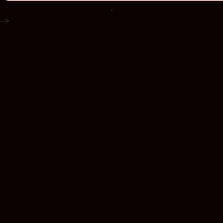
.
-->