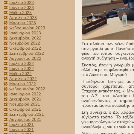
Ιουλίου 2023
Ιουνίου 2023
Μαΐου 2023
Απριλίου 2023
Μαρτίου 2023
Φεβρουαρίου 2023
Ιανουαρίου 2023
Δεκεμβρίου 2022
Νοεμβρίου 2022
Στο πλαίσιο των νέων δρά
Οκτωβρίου 2022
συνεργασία με το Παγκόσμ
Σεπτεμβρίου 2022
φίλοι του τόπου, συγκεντ
ανοιχτή συζήτηση – ενημέρ
Αυγούστου 2022
Ιουλίου 2022
Σκοπός, ήταν η γνωριμία με
Ιουνίου 2022
αλλά και με τη φιλοσοφία 
Μαΐου 2022
στο Λάκκο του Μυγερού.
Απριλίου 2022
Η εκδήλωση ξεκίνησε, με
Μαρτίου 2022
σύντομοι χαιρετισμοί, 
Φεβρουαρίου 2022
Επιχειρηματικότητας, κ. Μ
Ιανουαρίου 2022
του Δ.Σ. του «Δικτύου 
Δεκεμβρίου 2021
αναδεικνύοντας τη σημασ
Νοεμβρίου 2021
προστασίας και ανάδειξης τ
Οκτωβρίου 2021
Στη συνέχεια, ο Δρ. Χαρά
Σεπτεμβρίου 2021
εύγλωττο τρόπο “Το ταξίδ
Αυγούστου 2021
γεωμορφολογικών στοιχείων
Ιουλίου 2021
ανακάλυψης, για το γεώτοπ
Ιουνίου 2021
Αξίζει να αναφερθεί ότι