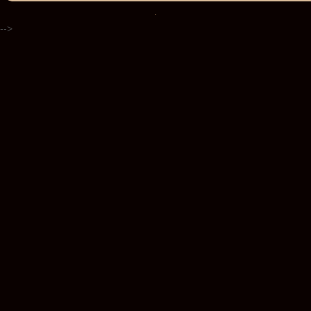
.
-->