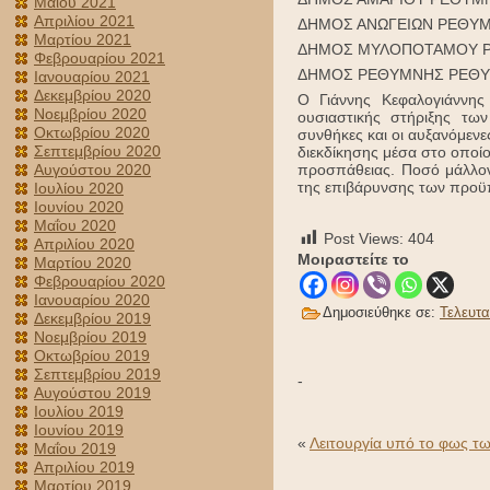
Μαΐου 2021
Απριλίου 2021
ΔΗΜΟΣ ΑΝΩΓΕΙΩΝ ΡΕΘΥΜΝ
Μαρτίου 2021
ΔΗΜΟΣ ΜΥΛΟΠΟΤΑΜΟΥ ΡΕ
Φεβρουαρίου 2021
ΔΗΜΟΣ ΡΕΘΥΜΝΗΣ ΡΕΘΥΜ
Ιανουαρίου 2021
Δεκεμβρίου 2020
Ο Γιάννης Κεφαλογιάννης
Νοεμβρίου 2020
ουσιαστικής στήριξης τω
Οκτωβρίου 2020
συνθήκες και οι αυξανόμεν
Σεπτεμβρίου 2020
διεκδίκησης μέσα στο οποίο
Αυγούστου 2020
προσπάθειας. Ποσό μάλλον
της επιβάρυνσης των προϋπ
Ιουλίου 2020
Ιουνίου 2020
Μαΐου 2020
Post Views:
404
Απριλίου 2020
Μοιραστείτε το
Μαρτίου 2020
Φεβρουαρίου 2020
Ιανουαρίου 2020
Δημοσιεύθηκε σε:
Τελευτα
Δεκεμβρίου 2019
Νοεμβρίου 2019
Οκτωβρίου 2019
Σεπτεμβρίου 2019
-
Αυγούστου 2019
Ιουλίου 2019
Ιουνίου 2019
«
Λειτουργία υπό το φως τω
Μαΐου 2019
Απριλίου 2019
Μαρτίου 2019