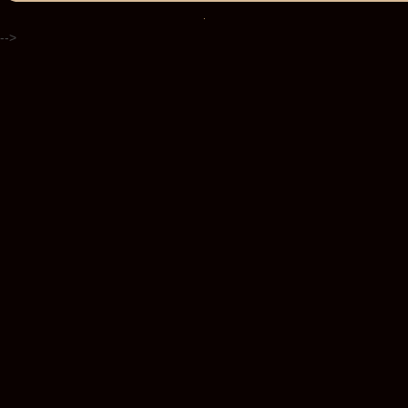
.
-->