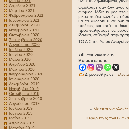
Μαΐου 2021
πλήττουν ηλικιωμένες γυνα
Απριλίου 2021
Οφείλουμε σαν ζωντανός ορ
Μαρτίου 2021
ανομίας. Μέλημα μας στον 
Φεβρουαρίου 2021
μικρά παιδιά καλούς ποδοσ
Ιανουαρίου 2021
θα τα ακολουθεί σε όλη τη
Δεκεμβρίου 2020
παιδείας και από το δικό
Νοεμβρίου 2020
προσπαθήσουμε να βάλουμε
Οκτωβρίου 2020
ιδανικά, σεβασμό στην τρίτη
Σεπτεμβρίου 2020
ΤΟ Δ.Σ του Αετού Ανωγείων
Αυγούστου 2020
Ιουλίου 2020
Ιουνίου 2020
Post Views:
495
Μαΐου 2020
Μοιραστείτε το
Απριλίου 2020
Μαρτίου 2020
Φεβρουαρίου 2020
Δημοσιεύθηκε σε:
Τελευτα
Ιανουαρίου 2020
Δεκεμβρίου 2019
Νοεμβρίου 2019
-
Οκτωβρίου 2019
Σεπτεμβρίου 2019
Αυγούστου 2019
Ιουλίου 2019
«
Με επιτυχία ολοκλη
Ιουνίου 2019
Μαΐου 2019
Οι εφαρμογές των GPS σ
Απριλίου 2019
Μαρτίου 2019