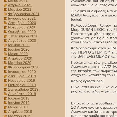
Μαΐου 2021
Ανακοίνωσε και επίσημα 
Απριλίου 2021
αγωνιστούν οι ομάδες στα δ
Μαρτίου 2021
Συνολικά οι 2 ομάδες των 
Φεβρουαρίου 2021
ΙΔΑΙΟΙ Ανωγείων (οι περισσ
Ιανουαρίου 2021
Ιδαίοι).
Δεκεμβρίου 2020
Καλωσορίζουμε λοιπόν 
Νοεμβρίου 2020
Μετρ DUSAN LEKIC, τον F
Οκτωβρίου 2020
Πρόκειται για φίλους της 
Σεπτεμβρίου 2020
χρόνων και για τις δυο πλε
Αυγούστου 2020
στον Προκριματικό Όμιλο της
Ιουλίου 2020
Καλωσορίζουμε στον ΑΘΛ
Ιουνίου 2020
τον ΓΙΩΡΓΟ ΣΤΕΡΓΙΟΥ, τη
Μαΐου 2020
την ΒΑΓΓΕΛΙΩ ΜΕΜΟΥ και
Απριλίου 2020
Πρόκειται και εδώ για φίλο
Μαρτίου 2020
Ανωγείων προς τον ΑΠΣ ΙΔΑ
Φεβρουαρίου 2020
της ιστορίας των σωματείω
Ιανουαρίου 2020
στόχο την κατάκτηση του Π
Δεκεμβρίου 2019
Νοεμβρίου 2019
Καλώς ορίσατε όλοι!
Οκτωβρίου 2019
Ευχόμαστε να έχουν και οι
Σεπτεμβρίου 2019
μαζί και στο τέλος – γιατί ό
Αυγούστου 2019
Ιουλίου 2019
Ιουνίου 2019
Εκτός από τις προσθήκες, 
Μαΐου 2019
ΣΟ Ανωγείων, επιστρέφει σ
Απριλίου 2019
Ανωγείων κατέκτησε το πρωτ
ένα με την ομάδα και περάσα
Μαρτίου 2019