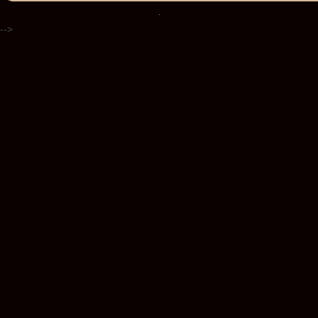
.
-->