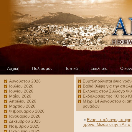
Αρχική
Πολιτισμός
Τοπικά
Εκκλησία
Οικον
Αυγούστου 2026
Συμπληρώνεται ένας χρόν
Ιουλίου 2026
Βαθιά θλίψη για την απώλ
Ιουνίου 2026
Εκλογές στον Σύλλογο Φίλ
Μαΐου 2026
Εκδηλώσεις της ΚΟ του ΚΚ
Απριλίου 2026
Μέχρι 14 Αυγούστου οι αι
Μαρτίου 2026
μονάδων
Φεβρουαρίου 2026
Ιανουαρίου 2026
«
Ενας…υπέροχος υπέρηχος
Δεκεμβρίου 2025
χρόνο. Μιλάει στην «Α» ο 
Νοεμβρίου 2025
Οκτωβρίου 2025