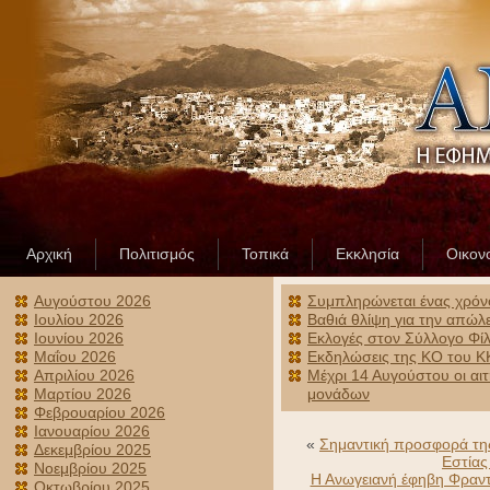
Αρχική
Πολιτισμός
Τοπικά
Εκκλησία
Οικον
Αυγούστου 2026
Συμπληρώνεται ένας χρόν
Ιουλίου 2026
Βαθιά θλίψη για την απώλ
Ιουνίου 2026
Εκλογές στον Σύλλογο Φίλ
Μαΐου 2026
Εκδηλώσεις της ΚΟ του ΚΚ
Απριλίου 2026
Μέχρι 14 Αυγούστου οι αι
Μαρτίου 2026
μονάδων
Φεβρουαρίου 2026
Ιανουαρίου 2026
«
Σημαντική προσφορά της
Δεκεμβρίου 2025
Εστίας
Νοεμβρίου 2025
Η Ανωγειανή έφηβη Φραντ
Οκτωβρίου 2025