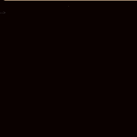
.
-->