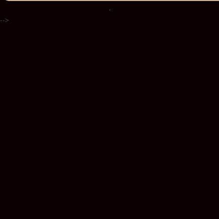
.
-->