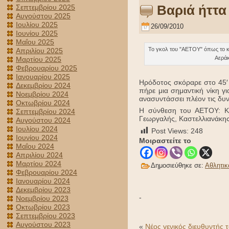
Βαριά ήττα
Σεπτεμβρίου 2025
Αυγούστου 2025
Ιουλίου 2025
26/09/2010
Ιουνίου 2025
Μαΐου 2025
Το γκολ του "ΑΕΤΟΥ" όπως το κ
Απριλίου 2025
Αερά
Μαρτίου 2025
Φεβρουαρίου 2025
Ιανουαρίου 2025
Ηρόδοτος σκόραρε στο 45′ μ
Δεκεμβρίου 2024
πήρε μια σημαντική νίκη γ
Νοεμβρίου 2024
ανασυντάσσει πλέον τις δυν
Οκτωβρίου 2024
Η σύνθεση του ΑΕΤΟΥ: Καλ
Σεπτεμβρίου 2024
Γεωργαλής, Καστελλιανάκης
Αυγούστου 2024
Ιουλίου 2024
Post Views:
248
Ιουνίου 2024
Μοιραστείτε το
Μαΐου 2024
Απριλίου 2024
Μαρτίου 2024
Δημοσιεύθηκε σε:
Αθλητικ
Φεβρουαρίου 2024
Ιανουαρίου 2024
Δεκεμβρίου 2023
-
Νοεμβρίου 2023
Οκτωβρίου 2023
Σεπτεμβρίου 2023
Αυγούστου 2023
«
Νέος γενικός διευθυντής