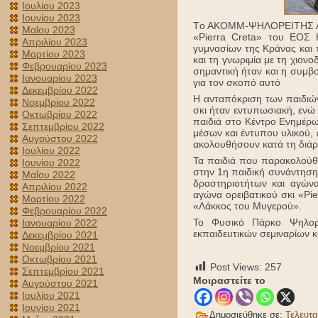
Ιουλίου 2023
Ιουνίου 2023
Tο ΑΚΟΜΜ-ΨΗΛΟΡΕΙΤΗΣ ΑΑΕ
Μαΐου 2023
«Pierra Creta» του ΕΟΣ Η
Απριλίου 2023
γυμνασίων της Κράνας και
Μαρτίου 2023
και τη γνωριμία με τη χιονο
Φεβρουαρίου 2023
σημαντική ήταν και η συμβο
Ιανουαρίου 2023
για τον σκοπό αυτό
Δεκεμβρίου 2022
Η ανταπόκριση των παιδιώ
Νοεμβρίου 2022
σκι ήταν εντυπωσιακή, ενώ
Οκτωβρίου 2022
παιδιά στο Κέντρο Ενημέρ
Σεπτεμβρίου 2022
μέσων και έντυπου υλικού, 
Αυγούστου 2022
ακολουθήσουν κατά τη διάρκ
Ιουλίου 2022
Τα παιδιά που παρακολούθ
Ιουνίου 2022
στην 1η παιδική συνάντηση
Μαΐου 2022
δραστηριοτήτων και αγών
Απριλίου 2022
αγώνα ορειβατικού σκι «Pi
Μαρτίου 2022
«Λάκκος του Μυγερού».
Φεβρουαρίου 2022
Το Φυσικό Πάρκο Ψηλορε
Ιανουαρίου 2022
εκπαιδευτικών σεμιναρίων κα
Δεκεμβρίου 2021
Νοεμβρίου 2021
Οκτωβρίου 2021
Post Views:
257
Σεπτεμβρίου 2021
Μοιραστείτε το
Αυγούστου 2021
Ιουλίου 2021
Ιουνίου 2021
Δημοσιεύθηκε σε:
Τελευτα