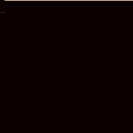
.
-->