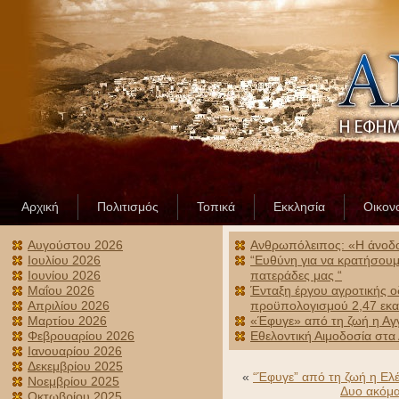
Αρχική
Πολιτισμός
Τοπικά
Εκκλησία
Οικον
Αυγούστου 2026
Ανθρωπόλειπος: «Η άνοδος
Ιουλίου 2026
“Ευθύνη για να κρατήσουμε
Ιουνίου 2026
πατεράδες μας “
Μαΐου 2026
Ένταξη έργου αγροτικής ο
Απριλίου 2026
προϋπολογισμού 2,47 εκα
Μαρτίου 2026
«Έφυγε» από τη ζωή η Αγ
Φεβρουαρίου 2026
Εθελοντική Αιμοδοσία στα
Ιανουαρίου 2026
Δεκεμβρίου 2025
«
“Έφυγε” από τη ζωή η Ελέ
Νοεμβρίου 2025
Δυο ακόμα
Οκτωβρίου 2025