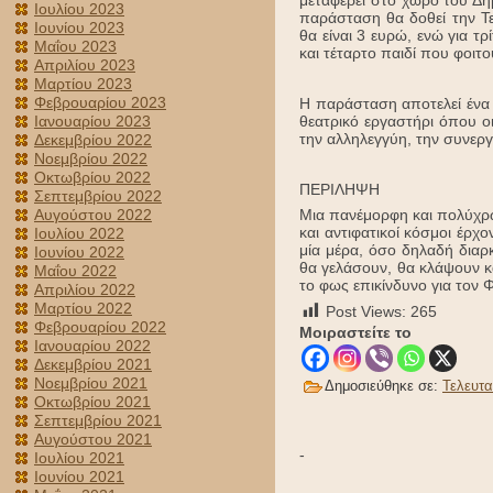
μεταφέρει στο χώρο του Δη
Ιουλίου 2023
παράσταση θα δοθεί την Τε
Ιουνίου 2023
θα είναι 3 ευρώ, ενώ για τρ
Μαΐου 2023
και τέταρτο παιδί που φοιτο
Απριλίου 2023
Μαρτίου 2023
Φεβρουαρίου 2023
Η παράσταση αποτελεί ένα
Ιανουαρίου 2023
θεατρικό εργαστήρι όπου οι
την αλληλεγγύη, την συνεργ
Δεκεμβρίου 2022
Νοεμβρίου 2022
Οκτωβρίου 2022
ΠΕΡΙΛΗΨΗ
Σεπτεμβρίου 2022
Αυγούστου 2022
Μια πανέμορφη και πολύχρω
και αντιφατικοί κόσμοι έρχ
Ιουλίου 2022
μία μέρα, όσο δηλαδή διαρκ
Ιουνίου 2022
θα γελάσουν, θα κλάψουν κα
Μαΐου 2022
το φως επικίνδυνο για τον 
Απριλίου 2022
Μαρτίου 2022
Post Views:
265
Φεβρουαρίου 2022
Μοιραστείτε το
Ιανουαρίου 2022
Δεκεμβρίου 2021
Νοεμβρίου 2021
Δημοσιεύθηκε σε:
Τελευτα
Οκτωβρίου 2021
Σεπτεμβρίου 2021
Αυγούστου 2021
-
Ιουλίου 2021
Ιουνίου 2021