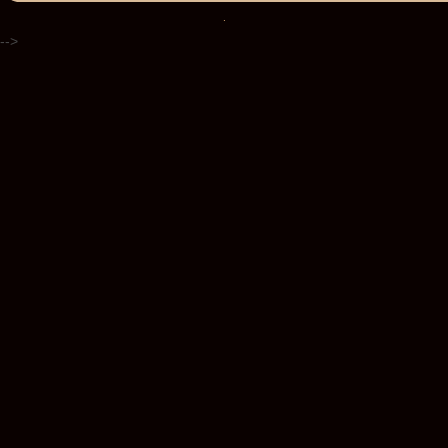
.
-->