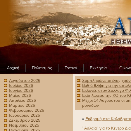
Αρχική
Πολιτισμός
Τοπικά
Εκκλησία
Οικον
Αυγούστου 2026
Συμπληρώνεται ένας χρόν
Ιουλίου 2026
Βαθιά θλίψη για την απώλ
Ιουνίου 2026
Εκλογές στον Σύλλογο Φίλ
Μαΐου 2026
Εκδηλώσεις της ΚΟ του ΚΚ
Απριλίου 2026
Μέχρι 14 Αυγούστου οι αι
Μαρτίου 2026
μονάδων
Φεβρουαρίου 2026
Ιανουαρίου 2026
«
Εκδρομή στα Καλάβρυτα 
Δεκεμβρίου 2025
Νοεμβρίου 2025
” Αυλαία” για το Κέντρο Δ
Οκτωβρίου 2025