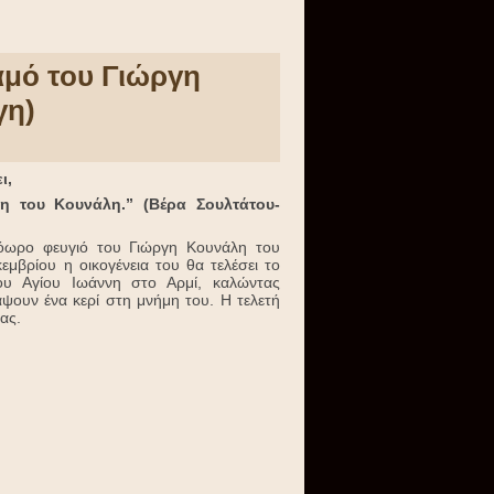
μό του Γιώργη
γη)
ι,
κη του Κουνάλη.” (Βέρα Σουλτάτου-
ωρο φευγιό του Γιώργη Κουνάλη του
εμβρίου η οικογένεια του θα τελέσει το
ου Αγίου Ιωάννη στο Αρμί, καλώντας
άψουν ένα κερί στη μνήμη του. Η τελετή
ας.