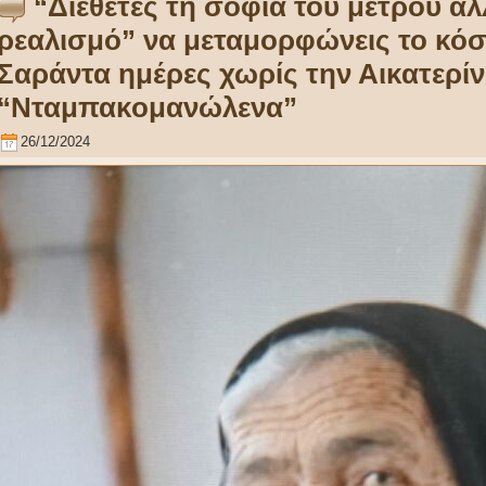
“Διέθετες τη σοφία του μέτρου αλ
ρεαλισμό” να μεταμορφώνεις το κό
Σαράντα ημέρες χωρίς την Αικατερί
“Νταμπακομανώλενα”
26/12/2024