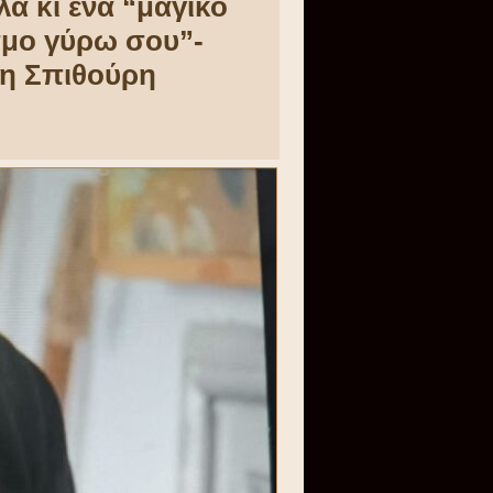
λά κι ένα “μαγικό
σμο γύρω σου”-
νη Σπιθούρη