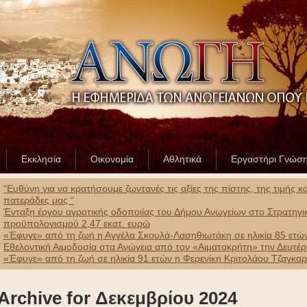
Εκκλησία
Οικονομία
Αθλητικά
Εργαστήρι Γνώσ
“Ευθύνη για να κρατήσουμε ζωντανές τις αξίες της πίστης, της τιμής 
πατεράδες μας “
Ένταξη έργου αγροτικής οδοποιίας του Δήμου Ανωγείων στο Στρατηγ
προϋπολογισμού 2,47 εκατ. ευρώ
«Έφυγε» από τη ζωή η Αγγέλα Σκουλά-Λασηθιωτάκη σε ηλικία 85 ετώ
Εθελοντική Αιμοδοσία στα Ανώγεια από τον «Αιματοκρήτη» την Δευτέ
«Έφυγε» από τη ζωή σε ηλικία 91 ετών η Φερενίκη Κριτολάου Τζαγκα
Archive for Δεκεμβρίου 2024