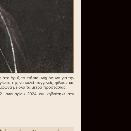
η στο Αρμί, το ετήσιο μνημόσυνο για την
νεια της να καλεί συγγενείς, φίλους και
ύμφωνα με όλα τα μέτρα προστασίας.
2 Ιανουαρίου 2024 και κηδεύτηκε στα