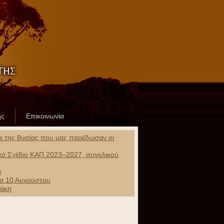
ης
Επικοινωνία
και της θυσίας που μας παρέδωσαν οι
ικό Σχέδιο ΚΑΠ 2023–2027, συνολικού
ν
ρα 10 Αυγούστου
ράκη