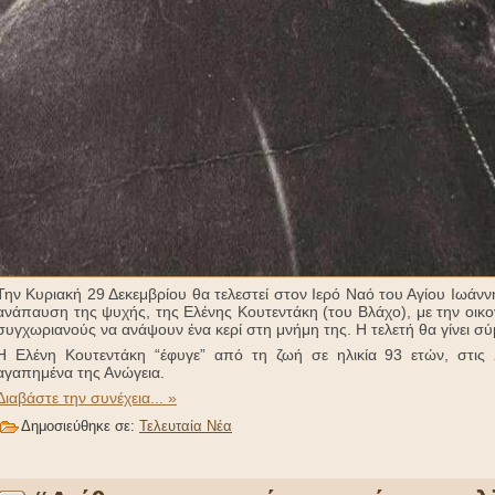
Την Κυριακή 29 Δεκεμβρίου θα τελεστεί στον Ιερό Ναό του Αγίου Ιωάνν
ανάπαυση της ψυχής, της Ελένης Κουτεντάκη (του Βλάχο), με την οικογέ
συγχωριανούς να ανάψουν ένα κερί στη μνήμη της. Η τελετή θα γίνει σ
Η Ελένη Κουτεντάκη “έφυγε” από τη ζωή σε ηλικία 93 ετών, στις 
αγαπημένα της Ανώγεια.
Διαβάστε την συνέχεια... »
Δημοσιεύθηκε σε:
Τελευταία Νέα