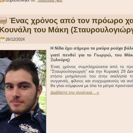
Δημοσιεύθηκε σε:
Τελευταία Νέα
Ένας χρόνος από τον πρόωρο χα
Κουνάλη του Μάκη (Σταυρουλογιώρ
26/12/2024
Η Νίδα έχει σήμερο τα μαύρα ρούχα βάλε
γιατί πενθεί για το Γιωργιώ, του Μά
Ξυλούρη)
Ένας χρόνος συμπληρώνεται από το πρό
“Σταυρουλογιώργη” και την Κυριακή 29 Δεκ
ετήσιο μνημόσυνο του στην εκκλησία τ
συγγενείς, φίλους και συγχωριανούς να αν
θα γίνει σύμφωνα με όλα τα μέτρα προστασί
Διαβάστε την συνέχεια... »