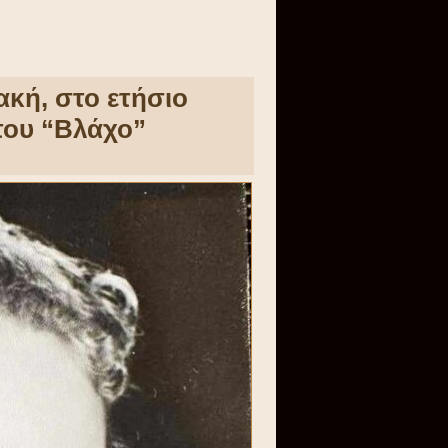
ακή, στο ετήσιο
του “Βλάχο”