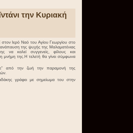
ϊντάνι την Κυριακή
ί στον Ιερό Ναό του Αγίου Γεωργίου στο
ν ανάπαυση της ψυχής της Μαλαματένιας
της να καλεί συγγενείς, φίλους και
η μνήμη της.Η τελετή θα γίνει σύμφωνα
γε” από την ζωή την παραμονή της
τών.
αδάκης γράφει με σημείωμα του στην