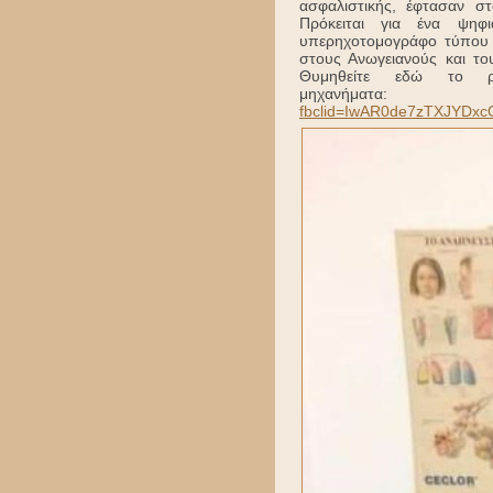
ασφαλιστικής, έφτασαν σ
Πρόκειται για ένα ψη
υπερηχοτομογράφο τύπου U
στους Ανωγειανούς και το
Θυμηθείτε εδώ το 
μηχ
fbclid=IwAR0de7zTXJYD