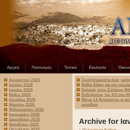
Αρχική
Πολιτισμός
Τοπικά
Εκκλησία
Οικον
Αυγούστου 2026
Συμπληρώνεται ένας χρόν
Ιουλίου 2026
Βαθιά θλίψη για την απώλ
Ιουνίου 2026
Εκλογές στον Σύλλογο Φίλ
Μαΐου 2026
Εκδηλώσεις της ΚΟ του ΚΚ
Απριλίου 2026
Μέχρι 14 Αυγούστου οι αι
Μαρτίου 2026
μονάδων
Φεβρουαρίου 2026
Ιανουαρίου 2026
Δεκεμβρίου 2025
Archive for Ι
Νοεμβρίου 2025
Οκτωβρίου 2025
» Παλαιότερα Άρθρα