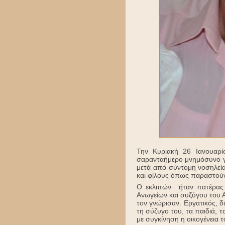
Την Κυριακή 26 Ιανουαρί
σαρανταήμερο μνημόσυνο γ
μετά από σύντομη νοσηλεία 
και φίλους όπως παραστούν
Ο εκλιπών ήταν πατέρας 
Ανωγείων και συζύγου του 
τον γνώρισαν. Εργατικός, δ
τη σύζυγο του, τα παιδιά, 
με συγκίνηση η οικογένεια τ