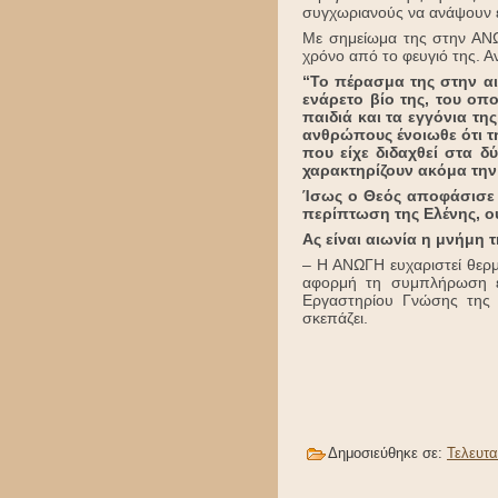
συγχωριανούς να ανάψουν έν
Με σημείωμα της στην ΑΝΩΓ
χρόνο από το φευγιό της. Α
“Το πέρασμα της στην αι
ενάρετο βίο της, του οπ
παιδιά και τα εγγόνια τη
ανθρώπους ένοιωθε ότι την
που είχε διδαχθεί στα δ
χαρακτηρίζουν ακόμα την
Ίσως ο Θεός αποφάσισε 
περίπτωση της Ελένης, ου
Ας είναι αιωνία η μνήμη 
– Η ΑΝΩΓΗ ευχαριστεί θερμ
αφορμή τη συμπλήρωση εν
Εργαστηρίου Γνώσης της 
σκεπάζει.
Δημοσιεύθηκε σε:
Τελευτα