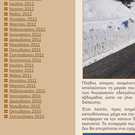
Ιουλίου 2012
Ιουνίου 2012
Μαΐου 2012
Απριλίου 2012
Μαρτίου 2012
Φεβρουαρίου 2012
Ιανουαρίου 2012
Δεκεμβρίου 2011
Νοεμβρίου 2011
Οκτωβρίου 2011
Σεπτεμβρίου 2011
Αυγούστου 2011
Ιουλίου 2011
Ιουνίου 2011
Μαΐου 2011
Απριλίου 2011
Πλήθος κόσμου αναμένετ
Μαρτίου 2011
απολαύσουν τη μαγεία του
Φεβρουαρίου 2011
των Ανωγειανών εδεσμάτω
Ιανουαρίου 2011
εβδομάδας ώστε να γίνει
Δεκεμβρίου 2010
διέλευσης.
Νοεμβρίου 2010
Έτσι λοιπόν, προς ενημ
Οκτωβρίου 2010
κατευθύνσεως μέχρι και την
Σεπτεμβρίου 2010
κατάφεραν να τον κάνουν δ
εκατοστά. Τα συνεργεία του
δεν θα επιτρέπεται στα οχή