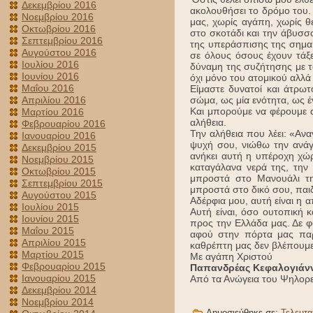
Δεκεμβρίου 2016
ακολουθήσει το δρόμο του.
Νοεμβρίου 2016
μας, χωρίς αγάπη, χωρίς θε
Οκτωβρίου 2016
στο σκοτάδι και την άβυσσο
Σεπτεμβρίου 2016
της υπεράσπισης της σημαί
Αυγούστου 2016
σε όλους όσους έχουν τάξε
Ιουλίου 2016
δύναμη της συζήτησης με τ
Ιουνίου 2016
όχι μόνο του ατομικού αλλά 
Μαΐου 2016
Είμαστε δυνατοί και άτρω
σώμα, ως μία ενότητα, ως 
Απριλίου 2016
Και μπορούμε να φέρουμε α
Μαρτίου 2016
αλήθεια.
Φεβρουαρίου 2016
Την αλήθεια που λέει: «Αν
Ιανουαρίου 2016
ψυχή σου, νιώθω την ανάγκ
Δεκεμβρίου 2015
ανήκει αυτή η υπέροχη χώρ
Νοεμβρίου 2015
καταγάλανα νερά της, την 
Οκτωβρίου 2015
μπροστά στο Μανουάλι τη
Σεπτεμβρίου 2015
μπροστά στο δικό σου, παιδ
Αυγούστου 2015
Αδέρφια μου, αυτή είναι η 
Ιουλίου 2015
Αυτή είναι, όσο ουτοπική κ
Ιουνίου 2015
προς την Ελλάδα μας. Δε φο
Μαΐου 2015
αφού στην πόρτα μας παρ
Απριλίου 2015
καθρέπτη μας δεν βλέπουμε 
Μαρτίου 2015
Με αγάπη Χριστού
Φεβρουαρίου 2015
Παπανδρέας Κεφαλογιάν
Ιανουαρίου 2015
Από τα Ανώγεια του Ψηλορεί
Δεκεμβρίου 2014
Νοεμβρίου 2014
Δημοσιεύθηκε σε:
Τελευτα