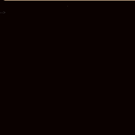
.
-->