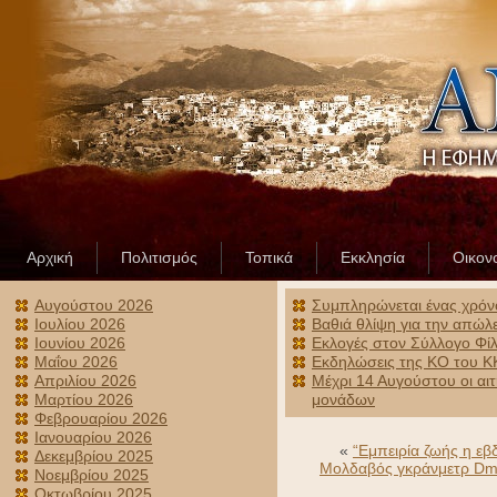
Αρχική
Πολιτισμός
Τοπικά
Εκκλησία
Οικον
Αυγούστου 2026
Συμπληρώνεται ένας χρόν
Ιουλίου 2026
Βαθιά θλίψη για την απώλ
Ιουνίου 2026
Εκλογές στον Σύλλογο Φίλ
Μαΐου 2026
Εκδηλώσεις της ΚΟ του ΚΚ
Απριλίου 2026
Μέχρι 14 Αυγούστου οι αι
Μαρτίου 2026
μονάδων
Φεβρουαρίου 2026
Ιανουαρίου 2026
«
“Εμπειρία ζωής η εβ
Δεκεμβρίου 2025
Μολδαβός γκράνμετρ Dmitr
Νοεμβρίου 2025
Οκτωβρίου 2025