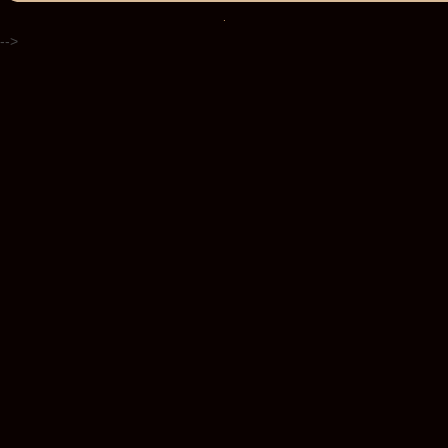
.
-->