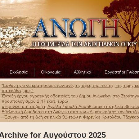
Εκκλησία
Οικονομία
Αθλητικά
Εργαστήρι Γνώσ
“Ευθύνη για να κρατήσουμε ζωντανές τις αξίες της πίστης, της τιμής 
πατεράδες μας “
Ένταξη έργου αγροτικής οδοποιίας του Δήμου Ανωγείων στο Στρατηγ
προϋπολογισμού 2,47 εκατ. ευρώ
«Έφυγε» από τη ζωή η Αγγέλα Σκουλά-Λασηθιωτάκη σε ηλικία 85 ετώ
Εθελοντική Αιμοδοσία στα Ανώγεια από τον «Αιματοκρήτη» την Δευτέ
«Έφυγε» από τη ζωή σε ηλικία 91 ετών η Φερενίκη Κριτολάου Τζαγκα
Archive for Αυγούστου 2025