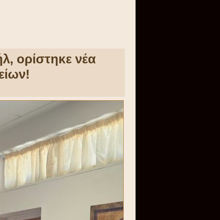
λ, ορίστηκε νέα
είων!