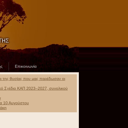
ης
Επικοινωνία
και της θυσίας που μας παρέδωσαν οι
ικό Σχέδιο ΚΑΠ 2023–2027, συνολικού
ν
ρα 10 Αυγούστου
ράκη