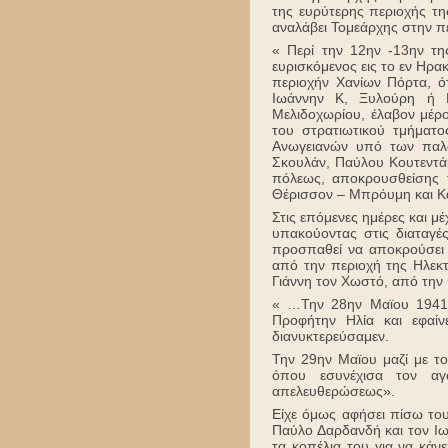
της ευρύτερης περιοχής τη
αναλάβει Τομεάρχης στην π
« Περί την 12ην -13ην τη
ευρισκόμενος εις το εν Ηρα
περιοχήν Χανίων Πόρτα, ό
Ιωάννην Κ, Ξυλούρη ή Γ
Μελιδοχωρίου, έλαβον μέρ
του στρατιωτικού τμήματ
Ανωγειανών υπό των παλα
Σκουλάν, Παύλου Κουτεντάκ
πόλεως, αποκρουσθείσης τ
Θέρισσον – Μπρόυμη και Κ
Στις επόμενες ημέρες και μ
υπακούοντας στις διαταγέ
προσπαθεί να αποκρούσει 
από την περιοχή της Ηλεκ
Γιάννη τον Χωστό, από την
« …Την 28ην Μαϊου 1941, 
Προφήτην Ηλία και εφαίν
διανυκτερεύσαμεν.
Την 29ην Μαϊου μαζί με τ
όπου εσυνέχισα τον αγ
απελευθερώσεως».
Είχε όμως αφήσει πίσω το
Παύλο Δαρδανδή και τον Ιω
τα κοπέλια του για να κάνε