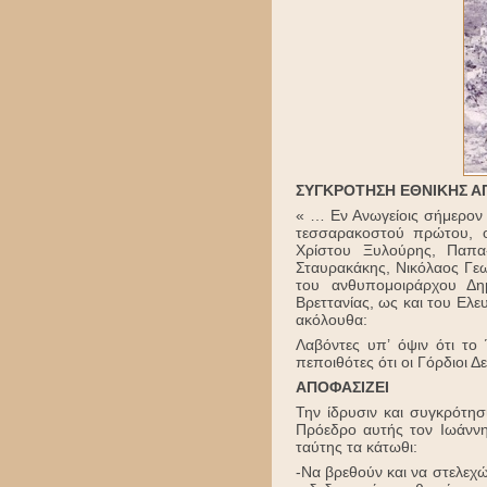
ΣΥΓΚΡΟΤΗΣΗ ΕΘΝΙΚΗΣ Α
« … Εν Ανωγείοις σήμερον
τεσσαρακοστού πρώτου, ο
Χρίστου Ξυλούρης, Παπα
Σταυρακάκης, Νικόλαος Γεω
του ανθυπομοιράρχου Δη
Βρεττανίας, ως και του Ελε
ακόλουθα:
Λαβόντες υπ’ όψιν ότι το 
πεποιθότες ότι οι Γόρδιοι 
ΑΠΟΦΑΣΙΖΕΙ
Την ίδρυσιν και συγκρότ
Πρόεδρο αυτής τον Ιωάννη
ταύτης τα κάτωθι:
-Να βρεθούν και να στελεχώ