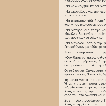
« δεδοκισμένων εθνικών φ
-Να καλλιεργηθεί και να δια
-Να φροντίζουν για την περ
εθνικού αγώνα.
-Να παρέχουν κάθε δυνατή 
ίδιοι « τας περιουσίας μας
-Να διατηρηθεί η επαφή κ
Μεγάλης Βρετανίας, παρέχ
των μυστικών σχεδίων και τ
-Να εξακολουθήσουν την φ
διευκολύνουν με κάθε τρόπο
Κι όλα τα παραπάνω τα σφρ
«Ορκίζομαι να τρέφω αιώνι
εθνικού συμφέροντος, έτοι
θα προδώσω τα μέλη της 
Οι στόχοι της Οργάνωσης ή
κρυφά από τις Ναζιστικές Α
Τη βαθιά νύκτα της 24ης 
Ήταν η πρώτη φορά στην 
«Αρμί» συγκεκριμένα, «πρ
Ανωγειανών..», την παράδ
έδρα του στα Ανώγεια και κ
Σε επίπεδο προσώπων οι Γε
Ανωγειανής Αντίστασης: π