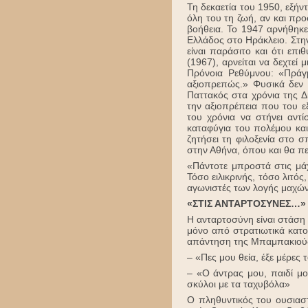
Τη δεκαετία του 1950, εξήν
όλη του τη ζωή, αν και πρ
βοήθεια. Το 1947 αρνήθηκ
Ελλάδος στο Ηράκλειο. Στη
είναι παράσιτο και ότι επ
(1967), αρνείται να δεχτεί
Πρόνοια Ρεθύμνου: «Πράγ
αξιοπρεπώς.» Φυσικά δεν 
Παττακός στα χρόνια της Δ
την αξιοπρέπεια που του ε
του χρόνια να στήνει αντ
καταφύγια του πολέμου κα
ζητήσει τη φιλοξενία στο 
στην Αθήνα, όπου και θα πε
«Πάντοτε μπροστά στις μά
Τόσο ειλικρινής, τόσο λιτός
αγωνιστές των λογής μαχών
«ΣΤΙΣ ΑΝΤΑΡΤΟΣΥΝΕΣ…»
Η ανταρτοσύνη είναι στάση 
μόνο από στρατιωτικά κατ
απάντηση της Μπαμπακιούδ
– «Πες μου θεία, έξε μέρες
– «Ο άντρας μου, παιδί μο
σκύλοι με τα ταχυβόλα»
Ο πληθυντικός του ουσιασ