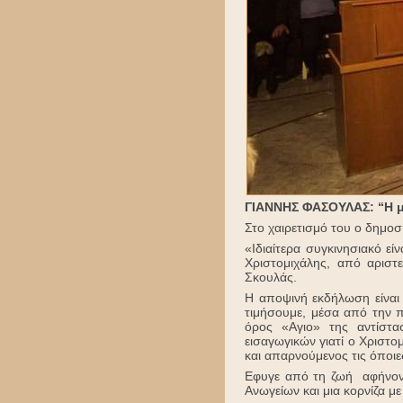
ΓΙΑΝΝΗΣ ΦΑΣΟΥΛΑΣ: “
Η 
Στο χαιρετισμό του ο δημο
«Ιδιαίτερα συγκινησιακό ε
Χριστομιχάλης, από αριστ
Σκουλάς.
Η αποψινή εκδήλωση είναι 
τιμήσουμε, μέσα από την 
όρος «Αγιο» της αντίστα
εισαγωγικών γιατί ο Χριστο
και απαρνούμενος τις όποιες
Εφυγε από τη ζωή αφήνοντ
Ανωγείων και μια κορνίζα 