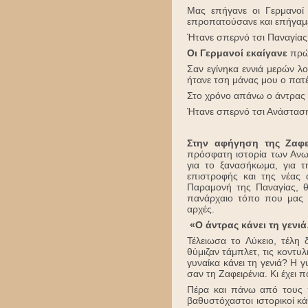
Μας επήγανε οι Γερμανοί
επροπατούσανε και επήγαμε
Ήτανε σπερνό τσι Παναγίας
Οι Γερμανοί εκαίγανε
πρώτ
Σαν εγίνηκα εννιά μερών λ
ήτανε τση μάνας μου ο πατέ
Στο χρόνο απάνω ο άντρας μ
Ήτανε σπερνό τσι Ανάστα
Στην αφήγηση της Ζαφε
πρόσφατη ιστορία των Ανωγ
για το ξανασήκωμα, για τ
επιστροφής και της νέας 
Παραμονή της Παναγίας, θ
πανάρχαιο τόπο που μας φι
αρχές.
«Ο άντρας κάνει τη γενι
Τέλειωσα το Λύκειο, τέλη
θύμιζαν τάμπλετ, τις κοντυλ
γυναίκα κάνει τη γενιά? Η γ
σαν τη Ζαφειρένια. Κι έχει 
Πέρα και πάνω από τους π
βαθυστόχαστοι ιστορικοί κ