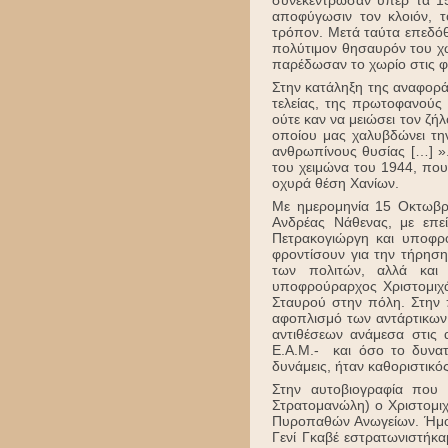
συνεκέντρωσαν υπέρ τα 15
αποφύγωσιν τον κλοιόν, τ
τρόπον. Μετά ταύτα επεδόθ
πολύτιμον θησαυρόν του χω
παρέδωσαν το χωρίο στις φ
Στην κατάληξη της αναφορά
τελείας, της πρωτοφανούς
ούτε καν να μειώσει τον ζήλ
οποίου μας χαλυβδώνει τη
ανθρωπίνους θυσίας […] ».
του χειμώνα του 1944, που
οχυρά θέση Χανίων.
Με ημερομηνία 15 Οκτωβρί
Ανδρέας Νάθενας, με επε
Πετρακογιώργη και υποφρ
φροντίσουν για την τήρηση
των πολιτών, αλλά και 
υποφρούραρχος Χριστομιχ
Σταυρού στην πόλη. Στην 
αφοπλισμό των αντάρτικων
αντιθέσεων ανάμεσα στις α
Ε.Α.Μ.- και όσο το δυνατ
δυνάμεις, ήταν καθοριστικός
Στην αυτοβιογραφία που 
Στρατομανώλη) ο Χριστομιχ
Πυροπαθών Ανωγείων. Ήμου
Γενί Γκαβέ εστρατωνιστήκαμ