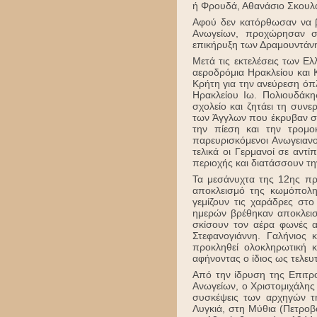
ή Φρουδά, Αθανάσιο Σκουλά
Αφού δεν κατόρθωσαν να β
Ανωγείων, προχώρησαν σ
επικήρυξη των Δραμουντάνη
Μετά τις εκτελέσεις των 
αεροδρόμια Ηρακλείου και 
Κρήτη για την ανεύρεση όπ
Ηρακλείου Ιω. Πολιουδάκη
σχολείο και ζητάει τη συ
των Άγγλων που έκρυβαν στ
την πίεση και την τρομο
παρευρισκόμενοι Ανωγειαν
τελικά οι Γερμανοί σε αντ
περιοχής και διατάσσουν τ
Τα μεσάνυχτα της 12ης πρ
αποκλεισμό της κωμόπολης
γεμίζουν τις χαράδρες στο
ημερών βρέθηκαν αποκλεισ
σκίσουν τον αέρα φωνές 
Στεφανογιάννη. Γαλήνιος 
προκληθεί ολοκληρωτική 
αφήνοντας ο ίδιος ως τελευ
Από την ίδρυση της Επιτρ
Ανωγείων, ο Χριστομιχάλης
συσκέψεις των αρχηγών τη
Λυγκιά, στη Μύθια (Πετροβ