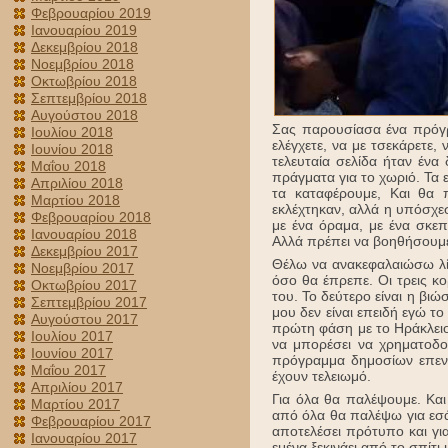
Φεβρουαρίου 2019
Ιανουαρίου 2019
Δεκεμβρίου 2018
Νοεμβρίου 2018
Οκτωβρίου 2018
Σεπτεμβρίου 2018
Αυγούστου 2018
Σας παρουσίασα ένα πρόγρα
Ιουλίου 2018
ελέγχετε, να με τσεκάρετε,
Ιουνίου 2018
τελευταία σελίδα ήταν έν
Μαΐου 2018
πράγματα για το χωριό. Τα ε
Απριλίου 2018
τα καταφέρουμε, Και θα 
Μαρτίου 2018
εκλέχτηκαν, αλλά η υπόσχε
Φεβρουαρίου 2018
με ένα όραμα, με ένα σκεπ
Ιανουαρίου 2018
Αλλά πρέπει να βοηθήσουμε
Δεκεμβρίου 2017
Θέλω να ανακεφαλαιώσω λί
Νοεμβρίου 2017
όσο θα έπρεπε. Οι τρεις κορ
Οκτωβρίου 2017
του. Το δεύτερο είναι η βι
Σεπτεμβρίου 2017
μου δεν είναι επειδή εγώ το
Αυγούστου 2017
πρώτη φάση με το Ηράκλειο
Ιουλίου 2017
να μπορέσει να χρηματοδοτ
Ιουνίου 2017
πρόγραμμα δημοσίων επενδ
Μαΐου 2017
έχουν τελειωμό.
Απριλίου 2017
Για όλα θα παλέψουμε. Και
Μαρτίου 2017
από όλα θα παλέψω για εσάς
Φεβρουαρίου 2017
αποτελέσει πρότυπο και για
Ιανουαρίου 2017
εμένα ξεκινάει από το σπίτ