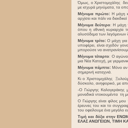
Όμως, ο Χριστομιχάλης δε
με ισχυρά μηνύματα, τα οποί
Μήνυμα πρώτο:
Η μάχη κ
αρχίσει και πάλι να διεκδικ
Μήνυμα δεύτερο
: Η μάχη 
όπου η εθνική κυριαρχία τ
αλυσόδεμα των λεγόμενων
Μήνυμα τρίτο:
Ο μάχη για 
υποφέρει, είναι σχεδόν γον
μπορούσε να ανατρανίσου
Μήνυμα τέταρτο
: Ο αγώνας
μια Νέα Κατοχή, με γερμανι
Μήνυμα πέμπτο:
Μόνο αν
σημερινή καταχνιά.
Κι ο Χριστομιχάλης Ξυλούρ
δύσκολο, ανηφορικό, με απώ
-Ο Γιώργης Καλογεράκης μ
μοναδικά ντοκουμέντα τη μ
Ο Γιώργης είναι φίλος μου 
έρευνες του και το συγγρα
του οφείλουμε ένα μεγάλο ε
Τιμή και δόξα στην ΕΝ
ΕΛΑΣ ΑΝΩΓΕΙΩΝ, ΤΙΜΗ Κ