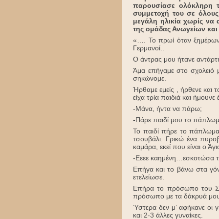
παρουσίασε ολόκληρη τ
συμμετοχή του σε όλους
μεγάλη ηλικία χωρίς να 
της ομάδας Ανωγείων και
«…. Το πρωί ὀταν ξημέρωνε
Γερμανοί..
Ο άντρας μου ήτανε αντάρτ
Άμα επήγαμε στο σχολειό μ
σηκώνομε.
Ήρθαμε εμείς , ήρθενε και 
είχα τρία παιδιά και ήμουνε
-Μἀνα, ήντα να πάρω;
-Πάρε παιδί μου το πάπλωμ
Το παιδί πήρε το πάπλωμα 
τσουβάλι. Γρικώ ένα πυροβ
καμάρα, εκεί που είναι ο Ά
-Εεεε καημένη…εσκοτώσα τ
Επήγα και το βάνω στα γόν
ετελείωσε.
Επήρα το πρόσωπο του Στε
πρόσωπο με τα δάκρυά μου
Ύστερα δεν μ’ αφήκανε οι 
και 2-3 άλλες γυναίκες.