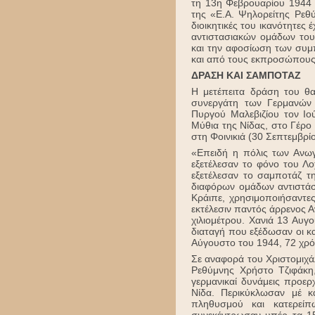
τη 13η Φεβρουαρίου 1944 φ
της «Ε.Α. Ψηλορείτης Ρεθύ
διοικητικές του ικανότητες
αντιστασιακών ομάδων του
και την αφοσίωση των συμ
και από τους εκπροσώπους 
ΔΡΑΣΗ ΚΑΙ ΣΑΜΠΟΤΑΖ
Η μετέπειτα δράση του θα
συνεργάτη των Γερμανών 
Πυργού Μαλεβιζίου τον Ιο
Μύθια της Νίδας, στο Γέρο
στη Φοινικιά (30 Σεπτεμβρί
«Επειδή η πόλις των Ανωγε
εξετέλεσαν το φόνο του Λο
εξετέλεσαν το σαμποτάζ τ
διαφόρων ομάδων αντιστάσ
Κράιπε, χρησιμοποιήσαντες
εκτέλεσιν παντός άρρενος Α
χιλιομέτρου. Χανιά 13 Αυγ
διαταγή που εξέδωσαν οι κα
Αύγουστο του 1944, 72 χρόν
Σε αναφορά του Χριστομιχ
Ρεθύμνης Χρήστο Τζιφάκη,
γερμανικαί δυνάμεις προερ
Νίδα. Περικύκλωσαν μέ 
πληθυσμού και κατερείπ