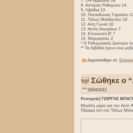
7. ΟΦ Αρμένων 16
8. Αστέρας Ρεθύμνου 14
9. Λιβάδια 13
10. Ποσειδώνας Γερανίου 1
11. Τάλως Μελιδονίου 10
12. Ασή Γωνιά 10
13. Αετός Ανωγείων 7
14. Επισκοπή Β’ 7
15. Μαργαρίτες 2
* Ο Ρεθυμνιακός ξεκίνησε 
** Τα Λιβάδια έχουν ένα μηδ
Δημοσιεύθηκε σε:
Εκλογέ
Σώθηκε ο “
29/04/2012
Ρεπορτάζ ΓΙΩΡΓΗΣ ΜΠΑ
Μεγάλη μέρα για τον Αετό 
Πέραμα επί του Τάλως Μελιδ