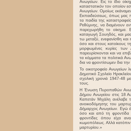
Ανωγείων. Εις το ίδιο οί
καταστατικόν τον οποίον ε
Ανωγείων. Ομοίως εκάναμεν
Εκπαιδεύσεως, όπως μας πα
τα παιδία της καταστραφεί
Ρεθύμνης, να διαμένουν εντ
παρεχωρήθη το οίκημα. Ε
καταγωγή Σουηδός, και μας
τω μεταξύ, ενεφανίσθη και
όσο και στους κατοίκους 
μορφωμένες κυρίες των 
παρευρίσκονται και να επιβ
τα κόμματα τα πολιτικά Ανω
δια να φροντίσωμεν δια τη
Το οικοτροφείο Ανωγείων λ
Δημοτικό Σχολείο Ηρακλείο
σχολική χρονιά 1947-48 μ
τους.
Η Ένωση Πυροπαθών Ανωγε
Δήμου Ανωγείου στις 18 Α
Καπετάν Μιχάλη ανέλαβε 
ανοικοδόμησης του μαρτυρ
Δήμαρχος Ανωγείων. Εγώ έ
όσο και από τη φροντίδα 
φροντίδες όπου είχα αν
κωμοπόλεως. Αλλά κατόπιν 
μαρτυρίου.»