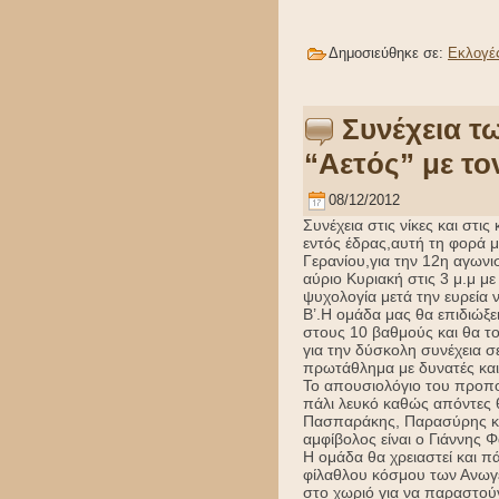
Δημοσιεύθηκε σε:
Εκλογέ
Συνέχεια τ
“Αετός” με τ
08/12/2012
Συνέχεια στις νίκες και στι
εντός έδρας,αυτή τη φορά 
Γερανίου,για την 12η αγων
αύριο Κυριακή στις 3 μ.μ με
ψυχολογία μετά την ευρεία 
Β’.Η ομάδα μας θα επιδιώξει
στους 10 βαθμούς και θα τ
για την δύσκολη συνέχεια σ
πρωτάθλημα με δυνατές και 
Το απουσιολόγιο του προπο
πάλι λευκό καθώς απόντες θ
Πασπαράκης, Παρασύρης κα
αμφίβολος είναι ο Γιάννης 
Η ομάδα θα χρειαστεί και 
φίλαθλου κόσμου των Ανωγε
στο χωριό για να παραστούν