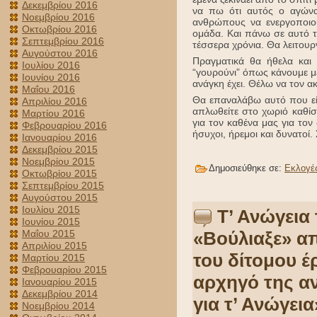
Δεκεμβρίου 2016
να πω ότι αυτός ο αγώνα
Νοεμβρίου 2016
ανθρώπους να ενεργοποιού
Οκτωβρίου 2016
ομάδα. Και πάνω σε αυτό τ
Σεπτεμβρίου 2016
τέσσερα χρόνια. Θα λειτου
Αυγούστου 2016
Πραγματικά θα ήθελα και 
Ιουλίου 2016
“γουρούνι” όπως κάνουμε μ
Ιουνίου 2016
ανάγκη έχει. Θέλω να τον 
Μαΐου 2016
Θα επαναλάβω αυτό που είχ
Απριλίου 2016
απλωθείτε στο χωριό καθίσ
Μαρτίου 2016
για τον καθένα μας για τον
Φεβρουαρίου 2016
ήσυχοι, ήρεμοι και δυνατοί.
Ιανουαρίου 2016
Δεκεμβρίου 2015
Νοεμβρίου 2015
Δημοσιεύθηκε σε:
Εκλογέ
Οκτωβρίου 2015
Σεπτεμβρίου 2015
Αυγούστου 2015
Ιουλίου 2015
Τ’ Ανώγεια
Ιουνίου 2015
«Βούλιαξε» α
Μαΐου 2015
Απριλίου 2015
του δίτομου έ
Μαρτίου 2015
Φεβρουαρίου 2015
αρχηγό της αν
Ιανουαρίου 2015
Δεκεμβρίου 2014
για τ’ Ανώγει
Νοεμβρίου 2014