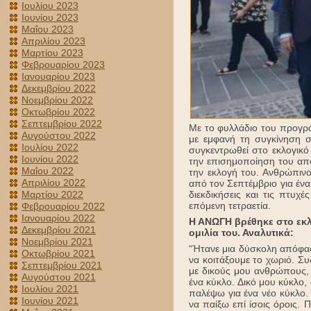
Ιουλίου 2023
Ιουνίου 2023
Μαΐου 2023
Απριλίου 2023
Μαρτίου 2023
Φεβρουαρίου 2023
Ιανουαρίου 2023
Δεκεμβρίου 2022
Νοεμβρίου 2022
Οκτωβρίου 2022
Σεπτεμβρίου 2022
Με το φυλλάδιο του προγρά
Αυγούστου 2022
με εμφανή τη συγκίνηση 
Ιουλίου 2022
συγκεντρωθεί στο εκλογικό
Ιουνίου 2022
την επισημοποίηση του απο
Μαΐου 2022
την εκλογή του. Ανθρώπινο
Απριλίου 2022
από τον Σεπτέμβριο για ένα
διεκδικήσεις και τις πτυχ
Μαρτίου 2022
επόμενη τετραετία.
Φεβρουαρίου 2022
Ιανουαρίου 2022
Η ΑΝΩΓΗ βρέθηκε στο εκλ
Δεκεμβρίου 2021
ομιλία του. Αναλυτικά:
Νοεμβρίου 2021
“Ήτανε μια δύσκολη απόφασ
Οκτωβρίου 2021
να κοιτάξουμε το χωριό. Συ
Σεπτεμβρίου 2021
με δικούς μου ανθρώπους, 
Αυγούστου 2021
ένα κύκλο. Δικό μου κύκλο,
Ιουλίου 2021
παλέψω για ένα νέο κύκλο.
Ιουνίου 2021
να παίξω επί ίσοις όροις. 