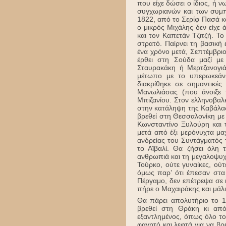
που είχε δώσει ο ίδιος, ή 
συγχωριανών και των συμπ
1822, από το Σερίφ Πασά κα
ο μικρός Μιχάλης δεν είχ
και τον Καπετάν Τζιτζή. Τ
στρατό. Παίρνει τη βασική
ένα χρόνο μετά, Σεπτέμβρι
έρθει στη Σούδα μαζί με
Σταυρακάκη ή Μερτζανογιά
μέτωπο με το υπερωκεάνι
διακρίθηκε σε σημαντικ
Μανωλιάσας (που άνοιξε 
Μπιζανίου. Στον ελληνοβαλ
στην κατάληψη της Καβάλας,
βρεθεί στη Θεσσαλονίκη με 
Κωνσταντίνο Ξυλούρη και
μετά από έξι μερόνυχτα μ
ανδρείας του Συντάγματός 
το Αϊβαλί. Θα ζήσει όλη
ανθρωπιά και τη μεγαλοψυχ
Τούρκο, ούτε γυναίκες, ού
όμως παρ’ ότι έπεσαν στα
Πέργαμο, δεν επέτρεψα σε 
πήρε ο Μαχαιράκης και μάλι
Θα πάρει απολυτήριο το 19
βρεθεί στη Θράκη κι από
εξαντλημένος, όπως όλο το
φαγητό και λεφτά για να βρ