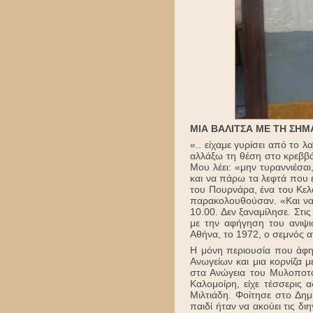
ΜΙΑ ΒΑΛΙΤΣΑ ΜΕ ΤΗ ΣΗΜΑ
«.. είχαμε γυρίσει από το 
αλλάξω τη θέση στο κρεββάτ
Μου λέει: «μην τυραννιέσα
και να πάρω τα λεφτά που ε
του Πουρνάρα, ένα του Κελ
παρακολουθούσαν. «Και να 
10.00. Δεν ξαναμίλησε. Στι
με την αφήγηση του ανιψι
Αθήνα, το 1972, ο σεμνός 
Η μόνη περιουσία που άφησ
Ανωγείων και μια κορνίζα 
στα Ανώγεια του Μυλοποτά
Καλομοίρη, είχε τέσσερις 
Μιλτιάδη. Φοίτησε στο Δη
παιδί ήταν να ακούει τις δ