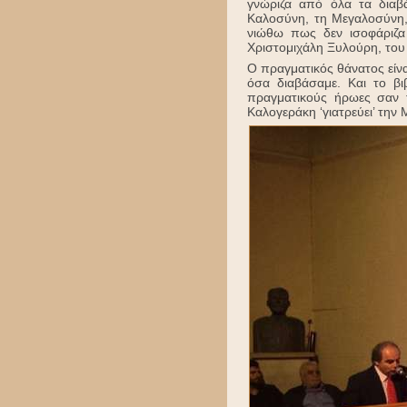
γνώριζα από όλα τα διαβ
Καλοσύνη, τη Μεγαλοσύνη,
νιώθω πως δεν ισοφάριζα
Χριστομιχάλη Ξυλούρη, του 
Ο πραγματικός θάνατος είνα
όσα διαβάσαμε. Και το βι
πραγματικούς ήρωες σαν το
Καλογεράκη ‘γιατρεύει’ τη