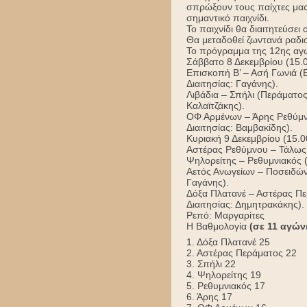
σπρώξουν τους παίχτες μας
σημαντικό παιχνίδι.
Το παιχνίδι θα διαιτητεύσε
Θα μεταδοθεί ζωντανά ραδι
Το πρόγραμμα της 12ης αγω
Σάββατο 8 Δεκεμβρίου (15.
Επισκοπή Β’ – Ασή Γωνιά (
Διαιτησίας: Γαγάνης).
Λιβάδια – Σπήλι (Περάματο
Καλαϊτζάκης).
ΟΦ Αρμένων – Άρης Ρεθύμν
Διαιτησίας: Βαμβακίδης).
Κυριακή 9 Δεκεμβρίου (15.0
Αστέρας Ρεθύμνου – Τάλως
Ψηλορείτης – Ρεθυμνιακός
Αετός Ανωγείων – Ποσειδών
Γαγάνης).
Δόξα Πλατανέ – Αστέρας Πε
Διαιτησίας: Δημητρακάκης).
Ρεπό: Μαργαρίτες
Η Βαθμολογία
(σε 11 αγών
1. Δόξα Πλατανέ 25
2. Αστέρας Περάματος 22
3. Σπήλι 22
4. Ψηλορείτης 19
5. Ρεθυμνιακός 17
6. Άρης 17