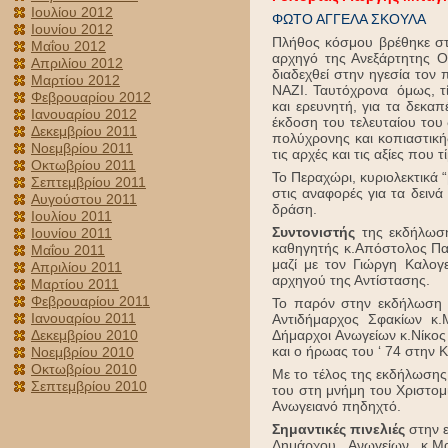
Ιουλίου 2012
ΦΩΤΟ ΑΓΓΕΛΑ ΣΚΟΥΛΑ
Ιουνίου 2012
Πλήθος κόσμου βρέθηκε στι
Μαΐου 2012
αρχηγό της Ανεξάρτητης Ο
Απριλίου 2012
διαδεχθεί στην ηγεσία τον
Μαρτίου 2012
ΝΑΖΙ. Ταυτόχρονα όμως, τί
Φεβρουαρίου 2012
και ερευνητή, για τα δεκαπ
Ιανουαρίου 2012
έκδοση του τελευταίου του
Δεκεμβρίου 2011
πολύχρονης και κοπιαστικής
Νοεμβρίου 2011
τις αρχές και τις αξίες που 
Οκτωβρίου 2011
Το Περαχώρι, κυριολεκτικά 
Σεπτεμβρίου 2011
στις αναφορές για τα δειν
Αυγούστου 2011
δράση.
Ιουλίου 2011
Συντονιστής
της εκδήλωση
Ιουνίου 2011
καθηγητής κ.Απόστολος Πα
Μαΐου 2011
μαζί με τον Γιώργη Καλογ
Απριλίου 2011
αρχηγού της Αντίστασης.
Μαρτίου 2011
Φεβρουαρίου 2011
Το παρόν στην εκδήλωση έ
Ιανουαρίου 2011
Αντιδήμαρχος Σφακίων κ
Δεκεμβρίου 2010
Δήμαρχοι Ανωγείων κ.Νίκος
και ο ήρωας του ‘ 74 στην
Νοεμβρίου 2010
Οκτωβρίου 2010
Με το τέλος της εκδήλωσης
Σεπτεμβρίου 2010
του στη μνήμη του Χριστομ
Ανωγειανό πηδηχτό.
Σημαντικές πινελιές
στην ε
Δημάρχου Ανωγείων κ.Μ