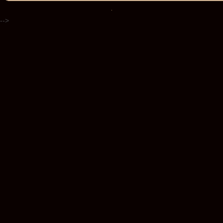
.
-->