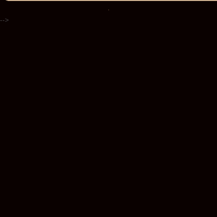
.
-->