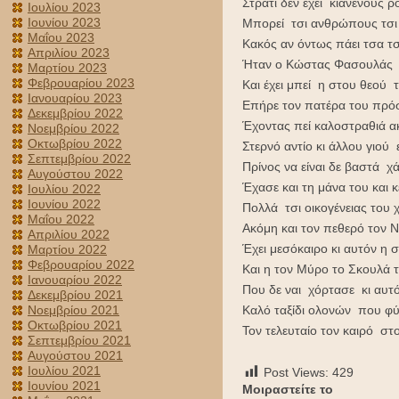
Στρατί δεν έχει κιανενούς 
Ιουλίου 2023
Ιουνίου 2023
Μπορεί τσι ανθρώπους τσι κ
Μαΐου 2023
Κακός αν όντως πάει τσα τσ
Απριλίου 2023
Ήταν ο Κώστας Φασουλάς τ
Μαρτίου 2023
Φεβρουαρίου 2023
Και έχει μπεί η στου θεού 
Ιανουαρίου 2023
Επήρε τον πατέρα του πρό
Δεκεμβρίου 2022
Έχοντας πεί καλοστραθιά ακ
Νοεμβρίου 2022
Οκτωβρίου 2022
Στερνό αντίο κι άλλου γιού
Σεπτεμβρίου 2022
Πρίνος να είναι δε βαστά 
Αυγούστου 2022
Έχασε και τη μάνα του και κ
Ιουλίου 2022
Ιουνίου 2022
Πολλά τσι οικογένειας του 
Μαΐου 2022
Ακόμη και τον πεθερό τον Ν
Απριλίου 2022
Έχει μεσόκαιρo κι αυτόν η 
Μαρτίου 2022
Φεβρουαρίου 2022
Και η τον Μύρο το Σκουλά 
Ιανουαρίου 2022
Που δε ναι χόρτασε κι αυτό
Δεκεμβρίου 2021
Νοεμβρίου 2021
Καλό ταξίδι ολονών που φύ
Οκτωβρίου 2021
Τον τελευταίο τον καιρό στ
Σεπτεμβρίου 2021
Αυγούστου 2021
Ιουλίου 2021
Post Views:
429
Ιουνίου 2021
Μοιραστείτε το