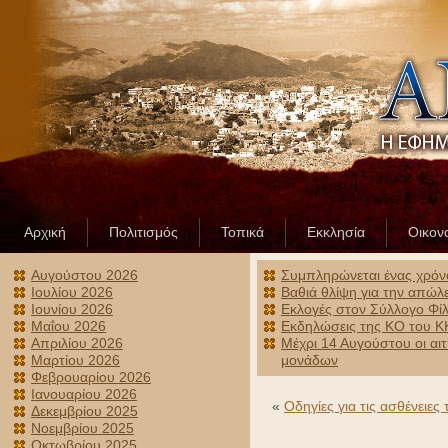
Αρχική
Πολιτισμός
Τοπικά
Εκκλησία
Οικον
Αυγούστου 2026
Συμπληρώνεται ένας χρόν
Ιουλίου 2026
Βαθιά θλίψη για την απώλ
Ιουνίου 2026
Εκλογές στον Σύλλογο Φίλ
Μαΐου 2026
Εκδηλώσεις της ΚΟ του ΚΚ
Απριλίου 2026
Μέχρι 14 Αυγούστου οι αι
Μαρτίου 2026
μονάδων
Φεβρουαρίου 2026
Ιανουαρίου 2026
«
Οδηγίες για τις ασθένειες 
Δεκεμβρίου 2025
Νοεμβρίου 2025
Οκτωβρίου 2025